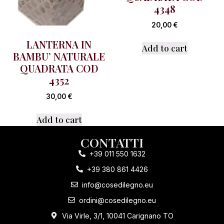
4348
20,00
€
LANTERNA IN
Add to cart
BAMBU’ NATURALE
QUADRATA COD
4352
30,00
€
Add to cart
CONTATTI
+39 011 550 1632
+39 380 861 4426
info@cosedilegno.eu
ordini@cosedilegno.eu
Via Virle, 3/1, 10041 Carignano TO