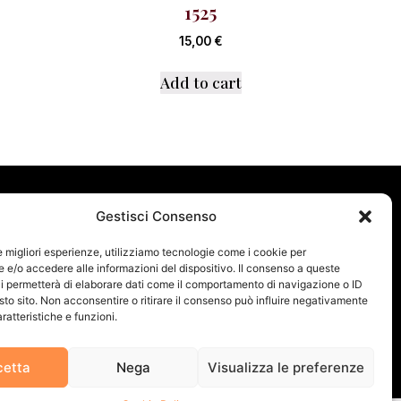
1525
15,00
€
Add to cart
SHOP
Gestisci Consenso
Arredamento Da Interni
le migliori esperienze, utilizziamo tecnologie come i cookie per
Cesteria
e/o accedere alle informazioni del dispositivo. Il consenso a queste
i permetterà di elaborare dati come il comportamento di navigazione o ID
Legno Di Ulivo
sto sito. Non acconsentire o ritirare il consenso può influire negativamente
ratteristiche e funzioni.
Oggettistica
Promo
cetta
Nega
Visualizza le preferenze